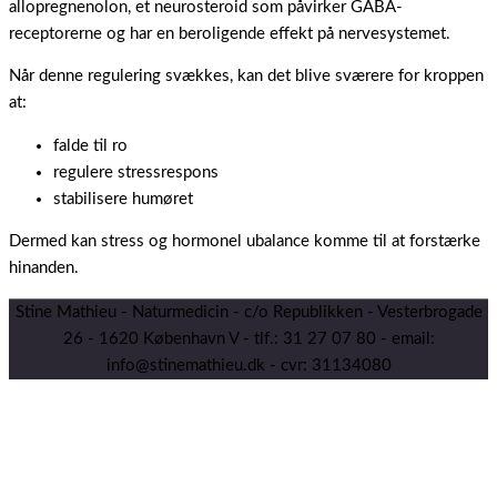
allopregnenolon, et neurosteroid som påvirker GABA-
receptorerne og har en beroligende effekt på nervesystemet.
Når denne regulering svækkes, kan det blive sværere for kroppen
at:
falde til ro
regulere stressrespons
stabilisere humøret
Dermed kan stress og hormonel ubalance komme til at forstærke
hinanden.
Stine Mathieu - Naturmedicin - c/o Republikken - Vesterbrogade
26 - 1620 København V - tlf.: 31 27 07 80 - email:
info@stinemathieu.dk - cvr: 31134080