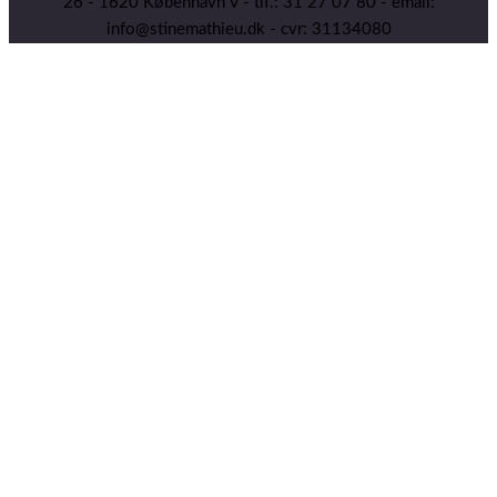
26 - 1620 København V - tlf.: 31 27 07 80 - email:
info@stinemathieu.dk - cvr: 31134080