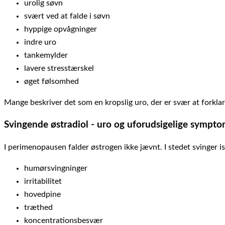
urolig søvn
svært ved at falde i søvn
hyppige opvågninger
indre uro
tankemylder
lavere stresstærskel
øget følsomhed
Mange beskriver det som en kropslig uro, der er svær at forkla
Svingende østradiol - uro og uforudsigelige sympt
I perimenopausen falder østrogen ikke jævnt. I stedet svinger 
humørsvingninger
irritabilitet
hovedpine
træthed
koncentrationsbesvær