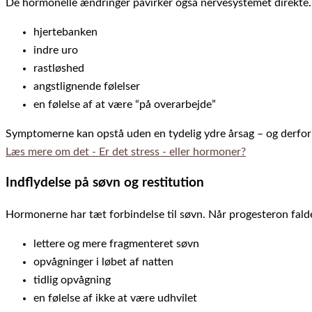
De hormonelle ændringer påvirker også nervesystemet direkte. D
hjertebanken
indre uro
rastløshed
angstlignende følelser
en følelse af at være “på overarbejde”
Symptomerne kan opstå uden en tydelig ydre årsag – og derfor 
Læs mere om det - Er det stress - eller hormoner?
Indflydelse på søvn og restitution
Hormonerne har tæt forbindelse til søvn. Når progesteron falde
lettere og mere fragmenteret søvn
opvågninger i løbet af natten
tidlig opvågning
en følelse af ikke at være udhvilet