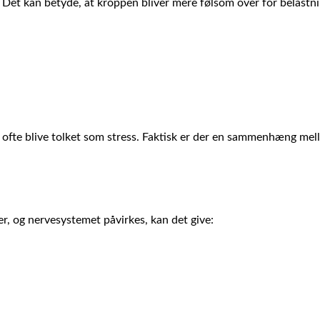
et kan betyde, at kroppen bliver mere følsom over for belastnin
ofte blive tolket som stress. Faktisk er der en sammenhæng mell
r, og nervesystemet påvirkes, kan det give: