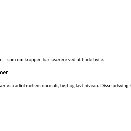
re – som om kroppen har sværere ved at finde hvile.
omer
især østradiol mellem normalt, højt og lavt niveau. Disse udsvin