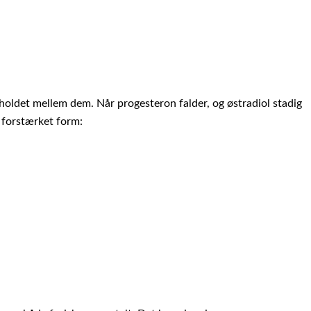
ldet mellem dem. Når progesteron falder, og østradiol stadig
n forstærket form: