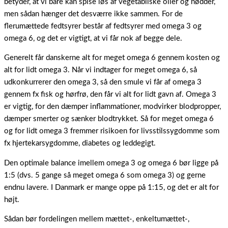
betyder, at vi bare kan spise løs af vegetabilske olier og nødder,
men sådan hænger det desværre ikke sammen. For de
flerumættede fedtsyrer består af fedtsyrer med omega 3 og
omega 6, og det er vigtigt, at vi får nok af begge dele.
Generelt får danskerne alt for meget omega 6 gennem kosten og
alt for lidt omega 3. Når vi indtager for meget omega 6, så
udkonkurrerer den omega 3, så den smule vi får af omega 3
gennem fx fisk og hørfrø, den får vi alt for lidt gavn af. Omega 3
er vigtig, for den dæmper inflammationer, modvirker blodpropper,
dæmper smerter og sænker blodtrykket. Så for meget omega 6
og for lidt omega 3 fremmer risikoen for livsstilssygdomme som
fx hjertekarsygdomme, diabetes og leddegigt.
Den optimale balance imellem omega 3 og omega 6 bør ligge på
1:5 (dvs. 5 gange så meget omega 6 som omega 3) og gerne
endnu lavere. I Danmark er mange oppe på 1:15, og det er alt for
højt.
Sådan bør fordelingen mellem mættet-, enkeltumættet-,