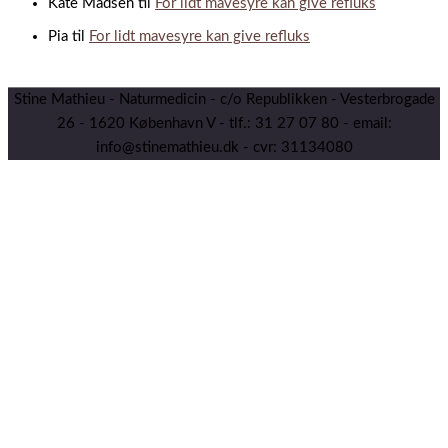
Kate Madsen
til
For lidt mavesyre kan give refluks
Pia
til
For lidt mavesyre kan give refluks
Stine Mathieu - Naturmedicin - c/o Republikken - Vesterbrogade
26 - 1620 København V - tlf.: 31 27 07 80 - email:
info@stinemathieu.dk - cvr: 31134080