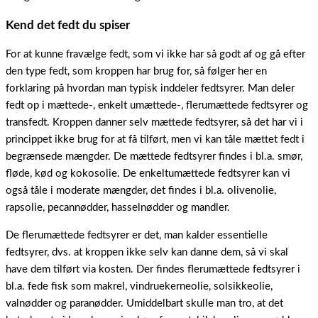
Kend det fedt du spiser
For at kunne fravælge fedt, som vi ikke har så godt af og gå efter
den type fedt, som kroppen har brug for, så følger her en
forklaring på hvordan man typisk inddeler fedtsyrer. Man deler
fedt op i mættede-, enkelt umættede-, flerumættede fedtsyrer og
transfedt. Kroppen danner selv mættede fedtsyrer, så det har vi i
princippet ikke brug for at få tilført, men vi kan tåle mættet fedt i
begrænsede mængder. De mættede fedtsyrer findes i bl.a. smør,
fløde, kød og kokosolie. De enkeltumættede fedtsyrer kan vi
også tåle i moderate mængder, det findes i bl.a. olivenolie,
rapsolie, pecannødder, hasselnødder og mandler.
De flerumættede fedtsyrer er det, man kalder essentielle
fedtsyrer, dvs. at kroppen ikke selv kan danne dem, så vi skal
have dem tilført via kosten. Der findes flerumættede fedtsyrer i
bl.a. fede fisk som makrel, vindruekerneolie, solsikkeolie,
valnødder og paranødder. Umiddelbart skulle man tro, at det