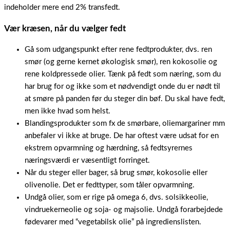
indeholder mere end 2% transfedt.
Vær kræsen, når du vælger fedt
Gå som udgangspunkt efter rene fedtprodukter, dvs. ren
smør (og gerne kernet økologisk smør), ren kokosolie og
rene koldpressede olier. Tænk på fedt som næring, som du
har brug for og ikke som et nødvendigt onde du er nødt til
at smøre på panden før du steger din bøf. Du skal have fedt,
men ikke hvad som helst.
Blandingsprodukter som fx de smørbare, oliemargariner mm
anbefaler vi ikke at bruge. De har oftest være udsat for en
ekstrem opvarmning og hærdning, så fedtsyrernes
næringsværdi er væsentligt forringet.
Når du steger eller bager, så brug smør, kokosolie eller
olivenolie. Det er fedttyper, som tåler opvarmning.
Undgå olier, som er rige på omega 6, dvs. solsikkeolie,
vindruekerneolie og soja- og majsolie. Undgå forarbejdede
fødevarer med “vegetabilsk olie” på ingredienslisten.